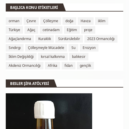
BAŞLICA KONU ETİKETLERİ
orman
Çevre
Çölleşme
doğa
Havza
iklim
Türkiye
Ağaç
cetinadam
Eğitim
proje
Ağaçlandırma
Kuraklık
Sürdürülebilir
2023 Ormancılığı
Sındırgı
Çölleşmeyle Mücadele
Su
Erozyon
İklim Değişikliği
kırsal kalkınma
balıkesir
Akdeniz Ormancılığı
Afrika
fidan
gençlik
BESLER ŞİFA ATÖLYESİ