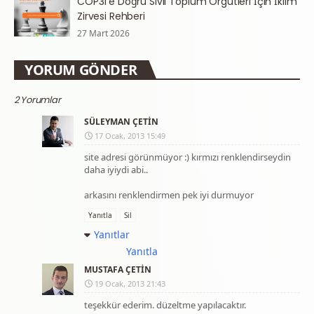
COP31’e Doğru Sivil Toplum Örgütleri İçin İklim
Zirvesi Rehberi
27 Mart 2026
YORUM GÖNDER
2 Yorumlar
SÜLEYMAN ÇETİN
17 Ocak, 2013 15:49
site adresi görünmüyor :) kırmızı renklendirseydin
daha iyiydi abi..
arkasını renklendirmen pek iyi durmuyor
Yanıtla
Sil
Yanıtlar
Yanıtla
MUSTAFA ÇETIN
19 Ocak, 2013 21:43
teşekkür ederim. düzeltme yapılacaktır.