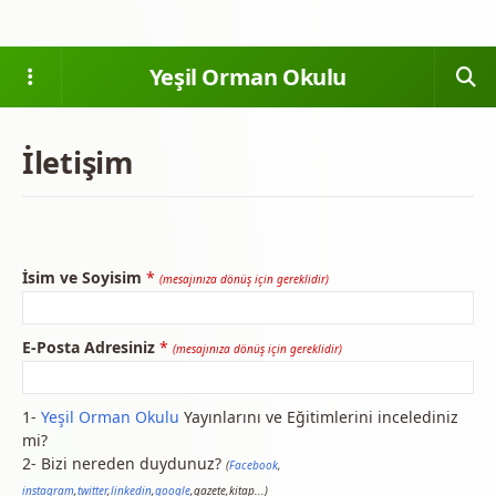
Yeşil Orman Okulu
İletişim
İsim ve Soyisim
*
(mesajınıza dönüş için gereklidir)
E-Posta Adresiniz
*
(mesajınıza dönüş için gereklidir)
1-
Yeşil Orman Okulu
Yayınlarını ve Eğitimlerini incelediniz
mi?
2- Bizi nereden duydunuz?
(
Facebook
,
instagram
,
twitter
,
linkedin
,
google
,gazete,kitap...)