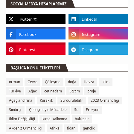
SOSYAL MEDYA HESAPLARIMIZ
BAŞLICA KONU ETİKETLERİ
orman
Çevre
Çölleşme
doğa
Havza
iklim
Türkiye
Ağaç
cetinadam
Eğitim
proje
Ağaçlandırma
Kuraklık
Sürdürülebilir
2023 Ormancılığı
Sındırgı
Çölleşmeyle Mücadele
Su
Erozyon
İklim Değişikliği
kırsal kalkınma
balıkesir
Akdeniz Ormancılığı
Afrika
fidan
gençlik