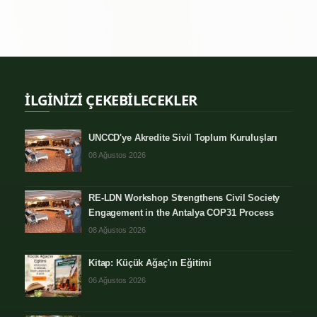
İLGİNİZİ ÇEKEBİLECEKLER
UNCCD'ye Akredite Sivil Toplum Kuruluşları
08 Ağustos 2026
RE-LDN Workshop Strengthens Civil Society
Engagement in the Antalya COP31 Process
08 Ağustos 2026
Kitap: Küçük Ağaç'ın Eğitimi
06 Ağustos 2026