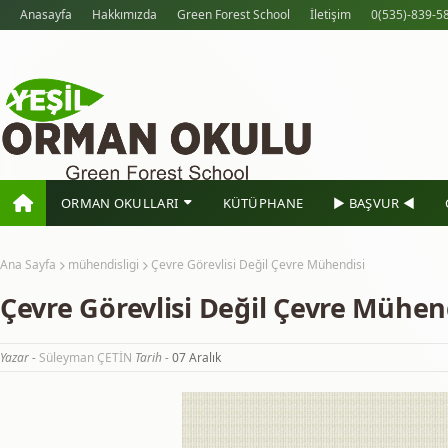
Anasayfa
Hakkımızda
Green Forest School
İletişim
0(535)-839-58
ORMAN OKULLARI
KÜTÜPHANE
► BAŞVUR ◀
Ana Sayfa
mühendisligi
Çevre Görevlisi Değil Çevre Mühendisi
Çevre Görevlisi Değil Çevre Mühen
Yazar -
Süleyman ÇETİN
Tarih -
07 Aralık