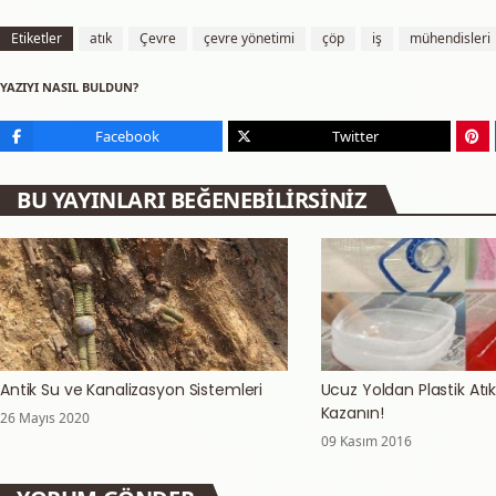
Etiketler
atık
Çevre
çevre yönetimi
çöp
iş
mühendisleri
YAZIYI NASIL BULDUN?
Facebook
Twitter
BU YAYINLARI BEĞENEBILIRSINIZ
Antik Su ve Kanalizasyon Sistemleri
Ucuz Yoldan Plastik Atıkl
Kazanın!
26 Mayıs 2020
09 Kasım 2016