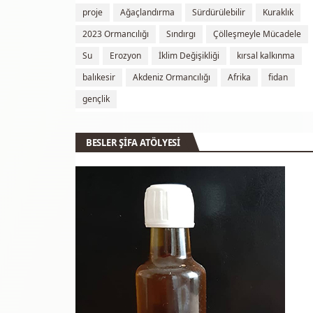
proje
Ağaçlandırma
Sürdürülebilir
Kuraklık
2023 Ormancılığı
Sındırgı
Çölleşmeyle Mücadele
Su
Erozyon
İklim Değişikliği
kırsal kalkınma
balıkesir
Akdeniz Ormancılığı
Afrika
fidan
gençlik
BESLER ŞİFA ATÖLYESİ