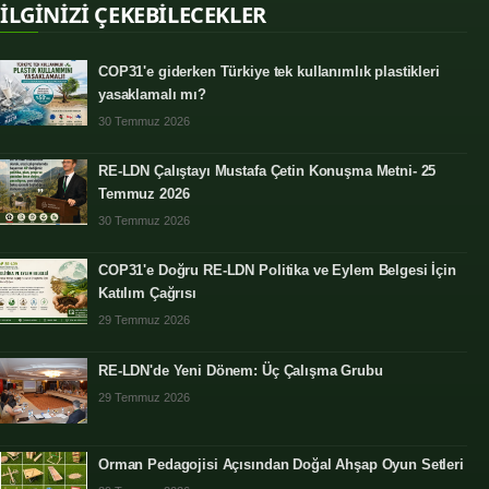
İLGİNİZİ ÇEKEBİLECEKLER
COP31'e giderken Türkiye tek kullanımlık plastikleri
yasaklamalı mı?
30 Temmuz 2026
RE-LDN Çalıştayı Mustafa Çetin Konuşma Metni- 25
Temmuz 2026
30 Temmuz 2026
COP31'e Doğru RE-LDN Politika ve Eylem Belgesi İçin
Katılım Çağrısı
29 Temmuz 2026
RE-LDN'de Yeni Dönem: Üç Çalışma Grubu
29 Temmuz 2026
Orman Pedagojisi Açısından Doğal Ahşap Oyun Setleri