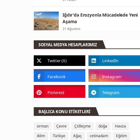
Iğdır'da Erozyonla Mücadelede Yeni
Aşama
21 Ağustos
SOSYAL MEDYA HESAPLARIMIZ
BAŞLICA KONU ETİKETLERİ
orman
Çevre
Çölleşme
doğa
Havza
iklim
Türkiye
Ağaç
cetinadam
Eğitim