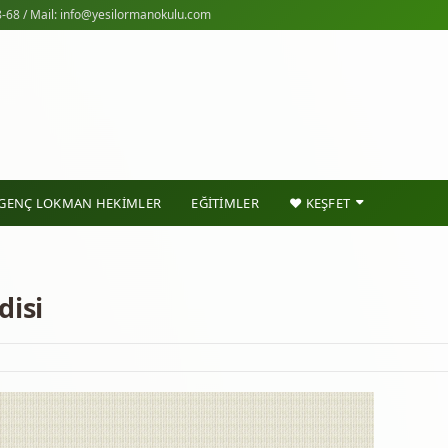
-68 / Mail: info@yesilormanokulu.com
GENÇ LOKMAN HEKİMLER
EĞİTİMLER
❤ KEŞFET
disi