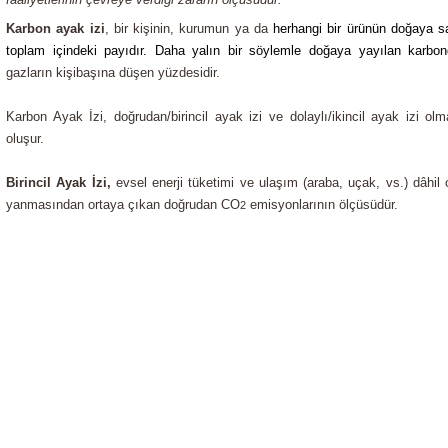
Karbon ayak izi
, bir kişinin, kurumun ya da
herhangi bir ürünün doğaya s
toplam içindeki payıdır. Daha yalın bir söylemle doğaya yayılan karbond
gazların kişibaşına düşen yüzdesidir.
Karbon Ayak İzi, doğrudan/birincil ayak izi ve dolaylı/ikincil ayak izi o
oluşur.
Birincil Ayak İzi,
evsel enerji tüketimi ve ulaşım (araba, uçak, vs.) dâhil 
yanmasından ortaya çıkan doğrudan CO
emisyonlarının ölçüsüdür.
2