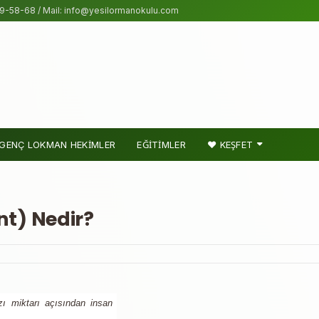
9-58-68 / Mail: info@yesilormanokulu.com
GENÇ LOKMAN HEKİMLER
EĞİTİMLER
❤ KEŞFET
nt) Nedir?
zı miktarı açısından insan