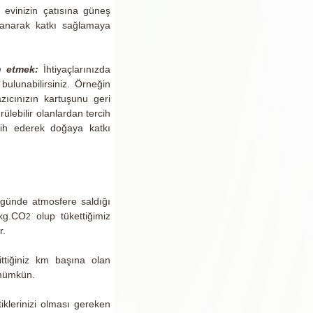
 evinizin çatısına güneş
lanarak katkı sağlamaya
h etmek:
İhtiyaçlarınızda
bulunabilirsiniz. Örneğin
zıcınızın kartuşunu geri
ülebilir olanlardan tercih
rcih ederek doğaya katkı
r günde atmosfere saldığı
 kg.CO
olup tükettiğimiz
2
r.
ittiğiniz km başına olan
 mümkün.
iklerinizi olması gereken