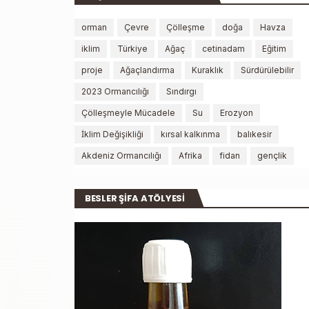
orman
Çevre
Çölleşme
doğa
Havza
iklim
Türkiye
Ağaç
cetinadam
Eğitim
proje
Ağaçlandırma
Kuraklık
Sürdürülebilir
2023 Ormancılığı
Sındırgı
Çölleşmeyle Mücadele
Su
Erozyon
İklim Değişikliği
kırsal kalkınma
balıkesir
Akdeniz Ormancılığı
Afrika
fidan
gençlik
BESLER ŞİFA ATÖLYESİ