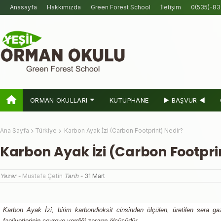
Anasayfa
Hakkımızda
Green Forest School
İletişim
0(535)-83
ORMAN OKULLARI
KÜTÜPHANE
► BAŞVUR ◀
Ana Sayfa
Türkiye
Karbon Ayak İzi (Carbon Footprint) Nedir?
Karbon Ayak İzi (Carbon Footpri
Yazar -
Mustafa Çetin
Tarih -
31 Mart
Karbon Ayak İzi, birim karbondioksit cinsinden ölçülen, üretilen sera ga
faaliyetlerinin çevreye verdiği zararın ölçüsüdür.