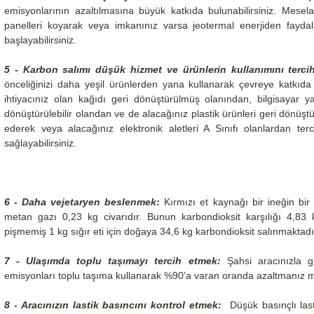
emisyonlarının azaltılmasına büyük katkıda bulunabilirsiniz. Mesela
panelleri koyarak veya imkanınız varsa jeotermal enerjiden fayda
başlayabilirsiniz.
5 - Karbon salımı düşük hizmet ve ürünlerin kullanımını terci
önceliğinizi daha yeşil ürünlerden yana kullanarak çevreye katkıda 
ihtiyacınız olan kağıdı geri dönüştürülmüş olanından, bilgisayar ya
dönüştürülebilir olandan ve de alacağınız plastik ürünleri geri dönüştür
ederek veya alacağınız elektronik aletleri A Sınıfı olanlardan te
sağlayabilirsiniz.
6 - Daha vejetaryen beslenmek:
Kırmızı et kaynağı bir ineğin bi
metan gazı 0,23 kg civarıdır. Bunun karbondioksit karşılığı 4,83
pişmemiş 1 kg sığır eti için doğaya 34,6 kg karbondioksit salınmaktadı
7 - Ulaşımda toplu taşımayı tercih etmek:
Şahsi aracınızla g
emisyonları toplu taşıma kullanarak %90’a varan oranda azaltmanız
8 - Aracınızın lastik basıncını kontrol etmek:
Düşük basınçlı last