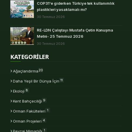
COP31'e giderken Türkiye tek kullanımlık
plastikleri yasaklamalı mı?
30 Temmuz 2026
RE-LDN Çalıştayı Mustafa Çetin Konuşma
Metni- 25 Temmuz 2026
30 Temmuz 2026
KATEGORİLER
20
Ağaçlandırma
11
Daha Yeşil Bir Dünya İçin
8
Ekoloji
9
Kent Bahçeciliği
1
Orman Fakülteleri
4
Orman Projeleri
1
Peyzaj Mimarlığı