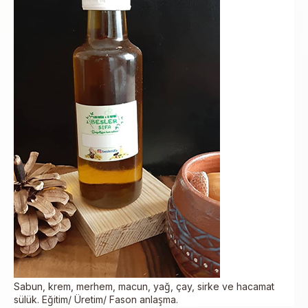
Sabun, krem, merhem, macun, yağ, çay, sirke ve hacamat
sülük. Eğitim/ Üretim/ Fason anlaşma.