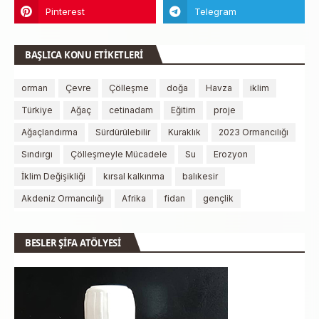
BAŞLICA KONU ETİKETLERİ
orman
Çevre
Çölleşme
doğa
Havza
iklim
Türkiye
Ağaç
cetinadam
Eğitim
proje
Ağaçlandırma
Sürdürülebilir
Kuraklık
2023 Ormancılığı
Sındırgı
Çölleşmeyle Mücadele
Su
Erozyon
İklim Değişikliği
kırsal kalkınma
balıkesir
Akdeniz Ormancılığı
Afrika
fidan
gençlik
BESLER ŞİFA ATÖLYESİ