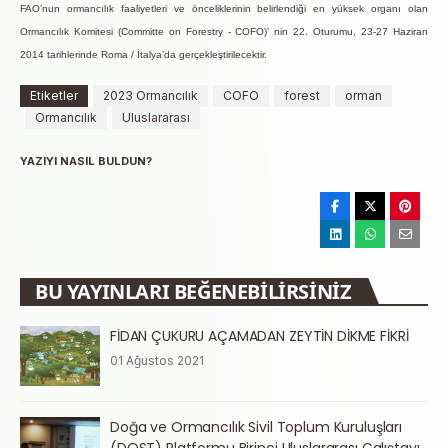
FAO’nun ormancılık
faaliyetleri ve önceliklerinin
belirlendiği en yüksek
organı olan
Ormancılık
Komitesi (Committe on
Forestry - COFO)’ nin
22. Oturumu, 23-27 Haziran
2014
tarihlerinde Roma /
İtalya’da gerçekleştirilecektir.
Etiketler
2023 Ormancılık
COFO
forest
orman
Ormancılık
Uluslararası
YAZIYI NASIL BULDUN?
BU YAYINLARI BEĞENEBILIRSINIZ
FİDAN ÇUKURU AÇAMADAN ZEYTİN DİKME FİKRİ
01 Ağustos 2021
Doğa ve Ormancılık Sivil Toplum Kuruluşları