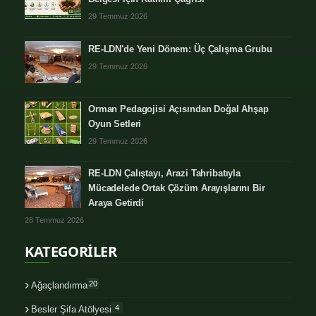
29 Temmuz 2026
RE-LDN'de Yeni Dönem: Üç Çalışma Grubu
29 Temmuz 2026
Orman Pedagojisi Açısından Doğal Ahşap
Oyun Setleri
29 Temmuz 2026
RE-LDN Çalıştayı, Arazi Tahribatıyla
Mücadelede Ortak Çözüm Arayışlarını Bir
Araya Getirdi
28 Temmuz 2026
KATEGORİLER
20
Ağaçlandırma
4
Besler Şifa Atölyesi