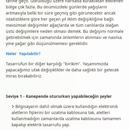
tarihe geçti. Görüldüğü üzere haritada kuraklıktan etkilenen
bölge çok fazla. Bu önümüzdeki günlerde yağışların
artmasıyla belki bir süre geçmiş gibi görünecektir ancak
istatistiklere göre her geçen yıl iklim değişikliğine bağlı
mevsimsel değişimler ağaçlarda ve tüm canlılarda olağan
üstü değişimlere neden olması demek. Bu değişimi normale
getirebilmek için zamanında önlemlerin alınması ve nasılsa
yine yağar gibi düşünülmemesi gereklidir.
Neler Yapılabilir?
Tasarrufun bir diğer karşılığı "birikim". Yaşamımızda
yapacağımız ufak değişiklikler ile daha sağlıklı bir gelecek
miras bırakabiliriz.
Seviye 1 - Kanepende otururken yapabileceğin şeyler
Bilgisayarın dahil olmak üzere kullandığın elektronik
aletlerin fişlerini bir uzatma kablosuna tak, aletleri
kullanmadığın zamanlarda uzatma kablosunu tamamen
kapatıp elektrik tasarrufu yap.