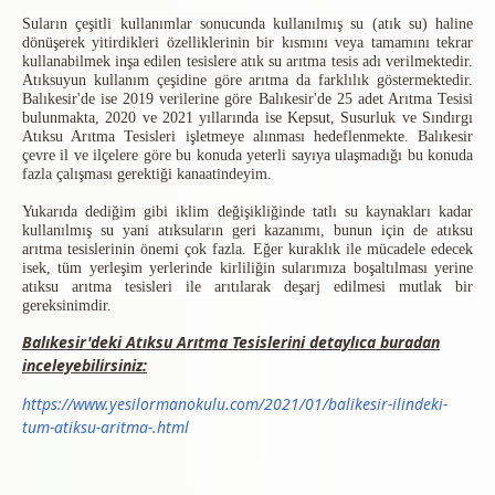
Suların çeşitli kullanımlar sonucunda kullanılmış su (atık su) haline
dönüşerek yitirdikleri özelliklerinin bir kısmını veya tamamını tekrar
kullanabilmek inşa edilen tesislere atık su arıtma tesis adı verilmektedir.
Atıksuyun kullanım çeşidine göre arıtma da farklılık göstermektedir.
Balıkesir'de ise 2019 verilerine göre Balıkesir'de 25 adet Arıtma Tesisi
bulunmakta, 2020 ve 2021 yıllarında ise Kepsut, Susurluk ve Sındırgı
Atıksu Arıtma Tesisleri işletmeye alınması hedeflenmekte. Balıkesir
çevre il ve ilçelere göre bu konuda yeterli sayıya ulaşmadığı bu konuda
fazla çalışması gerektiği kanaatindeyim.
Yukarıda dediğim gibi iklim değişikliğinde tatlı su kaynakları kadar
kullanılmış su yani atıksuların geri kazanımı, bunun için de atıksu
arıtma tesislerinin önemi çok fazla. Eğer kuraklık ile mücadele edecek
isek, tüm yerleşim yerlerinde kirliliğin sularımıza boşaltılması yerine
atıksu arıtma tesisleri ile arıtılarak deşarj edilmesi mutlak bir
gereksinimdir.
Balıkesir'deki Atıksu Arıtma Tesislerini detaylıca buradan
inceleyebilirsiniz:
https://www.yesilormanokulu.com/2021/01/balikesir-ilindeki-
tum-atiksu-aritma-.html