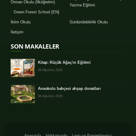
Orman Okulu (İlköğretim)
Yazma Eğitimi
Green Forest School [EN]
İklim Okulu
Sürdürülebilirlik Okulu
İletişim
SON MAKALELER
Kitap: Küçük Ağaç'ın Eğitimi
06 Ağustos 2026
Anaokulu bahçesi ahşap donatları
06 Ağustos 2026
Anasayfa
Hakkımızda
Logo ve Bannerlarımız