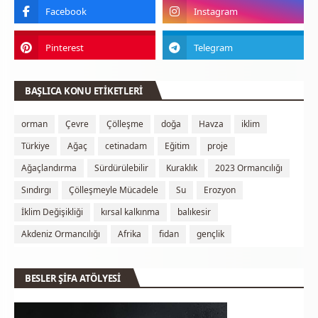
BAŞLICA KONU ETİKETLERİ
orman
Çevre
Çölleşme
doğa
Havza
iklim
Türkiye
Ağaç
cetinadam
Eğitim
proje
Ağaçlandırma
Sürdürülebilir
Kuraklık
2023 Ormancılığı
Sındırgı
Çölleşmeyle Mücadele
Su
Erozyon
İklim Değişikliği
kırsal kalkınma
balıkesir
Akdeniz Ormancılığı
Afrika
fidan
gençlik
BESLER ŞİFA ATÖLYESİ