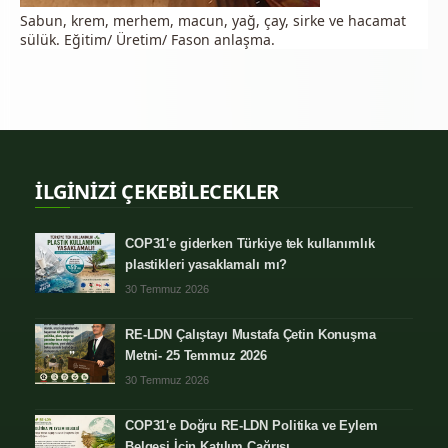
Sabun, krem, merhem, macun, yağ, çay, sirke ve hacamat
sülük. Eğitim/ Üretim/ Fason anlaşma.
İLGİNİZİ ÇEKEBİLECEKLER
COP31'e giderken Türkiye tek kullanımlık
plastikleri yasaklamalı mı?
30 Temmuz 2026
RE-LDN Çalıştayı Mustafa Çetin Konuşma
Metni- 25 Temmuz 2026
30 Temmuz 2026
COP31'e Doğru RE-LDN Politika ve Eylem
Belgesi İçin Katılım Çağrısı