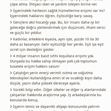
çöpe atma. İhtiyacı olan ve yardım isteyen birine ver.
İşyerindeki herkesin sağlık hizmetlerine erişimi var mı?
İşyerindeki haklarını öğren. Eşitsizliğe karşı savaş.
Gençlere akıl hocalığı yap. Bu, bir insanı daha iyi bir
geleceğe doğru yönlendirmek için düşünceli, ilham verici
ve güçlü bir yoldur.
Kadınlar, erkeklere kıyasla, aynı işte, yüzde 10 ila 30
daha az kazanıyor. Gelir eşitsizliği her yerde. Eşit işe eşit
ücret için desteğini göster.
4 milyar insanın basit sıhhi koşullara erişimi yok.
Dünyada bu hakka sahip olmayan pek çok toplumun
tuvalete erişim hakkını savun!
Çalıştığın yerin enerji verimli ısıtma ve soğutma
teknolojileri kullandığına emin ol ve sıcaklığı kışın daha
düşük, yazın daha yüksek dereceye ayarla.
Sürekli bilgi edin. Diğer ülkeler ve diğer iş alanlarındaki
çalışanlar hakkında araştırma yap. İş arkadaşlarınla bu
konularda konuş.
İşyerin temiz ve dayanıklı altyapı konusunda yatırım