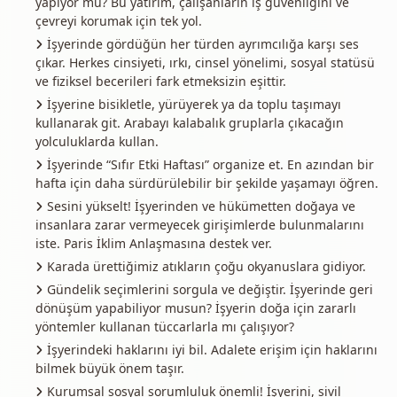
yapıyor mu? Bu yatırım, çalışanların iş güvenliğini ve
çevreyi korumak için tek yol.
İşyerinde gördüğün her türden ayrımcılığa karşı ses
çıkar. Herkes cinsiyeti, ırkı, cinsel yönelimi, sosyal statüsü
ve fiziksel becerileri fark etmeksizin eşittir.
İşyerine bisikletle, yürüyerek ya da toplu taşımayı
kullanarak git. Arabayı kalabalık gruplarla çıkacağın
yolculuklarda kullan.
İşyerinde “Sıfır Etki Haftası” organize et. En azından bir
hafta için daha sürdürülebilir bir şekilde yaşamayı öğren.
Sesini yükselt! İşyerinden ve hükümetten doğaya ve
insanlara zarar vermeyecek girişimlerde bulunmalarını
iste. Paris İklim Anlaşmasına destek ver.
Karada ürettiğimiz atıkların çoğu okyanuslara gidiyor.
Gündelik seçimlerini sorgula ve değiştir. İşyerinde geri
dönüşüm yapabiliyor musun? İşyerin doğa için zararlı
yöntemler kullanan tüccarlarla mı çalışıyor?
İşyerindeki haklarını iyi bil. Adalete erişim için haklarını
bilmek büyük önem taşır.
Kurumsal sosyal sorumluluk önemli! İşyerini, sivil