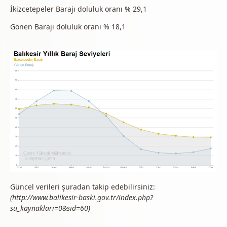
İkizcetepeler Barajı doluluk oranı % 29,1
Gönen Barajı doluluk oranı % 18,1
Güncel verileri şuradan takip edebilirsiniz:
(http://www.balikesir-baski.gov.tr/index.php?
su_kaynaklari=0&sid=60)