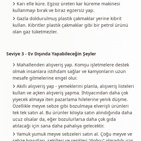
Karı elle küre. Egzoz üreten kar küreme makinesi
kullanmayı bırak ve biraz egzersiz yap.
Gazla doldurulmuş plastik çakmaklar yerine kibrit
kullan. Kibritler plastik çakmaklar gibi bir petrol ürünü
olan gaz tüketmezler.
Seviye 3 - Ev Dışında Yapabileceğin Şeyler
Mahallenden alışveriş yap. Komşu işletmelere destek
olmak insanlara istihdam sağlar ve kamyonların uzun
mesafe gitmelerine engel olur.
Akıllı alışveriş yap - yemeklerini planla, alışveriş listeleri
kullan ve açken alışveriş yapma. İhtiyacından daha çok
yiyecek almaya iten pazarlama hilelerine yenik düşme.
Özellikle meyve sebze gibi bozulmaya elverişli ürünleri
tek tek satın al. Bu ürünler kiloyla satın alındığında daha
ucuz olsalar da, eğer bozulurlarsa daha çok gıda
atılacağı için sana daha pahalıya gelecektir.
Yamuk yumuk meyve sebzeleri satın al. Çoğu meyve ve
sebze boyutları, şekilleri ve renkleri “doğru” olmadığı için