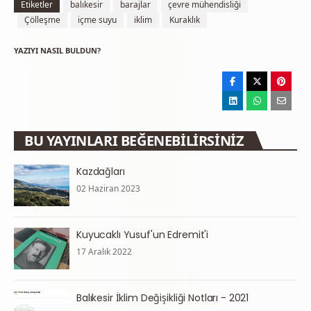
Etiketler
balıkesir
barajlar
çevre mühendisliği
Çölleşme
içme suyu
iklim
Kuraklık
YAZIYI NASIL BULDUN?
BU YAYINLARI BEĞENEBILIRSINIZ
Kazdağları
02 Haziran 2023
Kuyucaklı Yusuf'un Edremit'i
17 Aralık 2022
Balıkesir İklim Değişikliği Notları - 2021