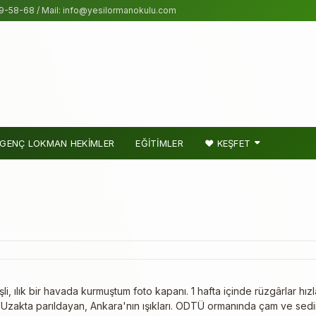
9-58-68 / Mail: info@yesilormanokulu.com
GENÇ LOKMAN HEKİMLER
EĞİTİMLER
❤ KEŞFET
ılık bir havada kurmuştum foto kapanı. 1 hafta içinde rüzgârlar hızla
. Uzakta parıldayan, Ankara'nın ışıkları. ODTÜ ormanında çam ve sedir