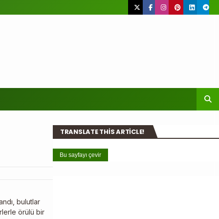
TRANSLATE THIS ARTICLE!
Bu sayfayı çevir
ndı, bulutlar
lerle örülü bir