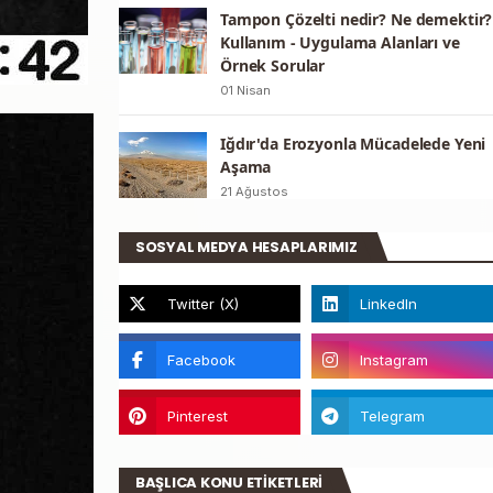
Tampon Çözelti nedir? Ne demektir?
Kullanım - Uygulama Alanları ve
Örnek Sorular
01 Nisan
Iğdır'da Erozyonla Mücadelede Yeni
Aşama
21 Ağustos
SOSYAL MEDYA HESAPLARIMIZ
BAŞLICA KONU ETİKETLERİ