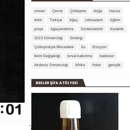
orman
Çevre
Çölleşme
doğa
Havza
iklim
Türkiye
Ağaç
cetinadam
Eğitim
proje
Ağaçlandırma
Sürdürülebilir
Kuraklık
2023 Ormancılığı
Sındırgı
Çölleşmeyle Mücadele
Su
Erozyon
İklim Değişikliği
kırsal kalkınma
balıkesir
Akdeniz Ormancılığı
Afrika
fidan
gençlik
BESLER ŞİFA ATÖLYESİ