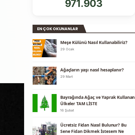
971.903
EN ÇOK OKUNANLAR
Meşe Külünü Nasıl Kullanabiliriz?
29 Ocak
Ağaçların yaşı nasıl hesaplanır?
29 Mart
Bayrağında Ağaç ve Yaprak Kullanan
Ülkeler TAM LİSTE
16 Şubat
Ücretsiz Fidan Nasıl Bulunur? Bu
Sene Fidan Dikmek İstesem Ne