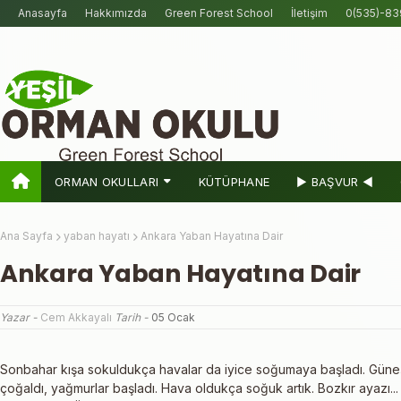
Anasayfa
Hakkımızda
Green Forest School
İletişim
0(535)-83
ORMAN OKULLARI
KÜTÜPHANE
► BAŞVUR ◀
Ana Sayfa
yaban hayatı
Ankara Yaban Hayatına Dair
Ankara Yaban Hayatına Dair
Yazar -
Cem Akkayalı
Tarih -
05 Ocak
Sonbahar kışa sokuldukça havalar da iyice soğumaya başladı. Güneşli, 
çoğaldı, yağmurlar başladı. Hava oldukça soğuk artık. Bozkır ayazı..