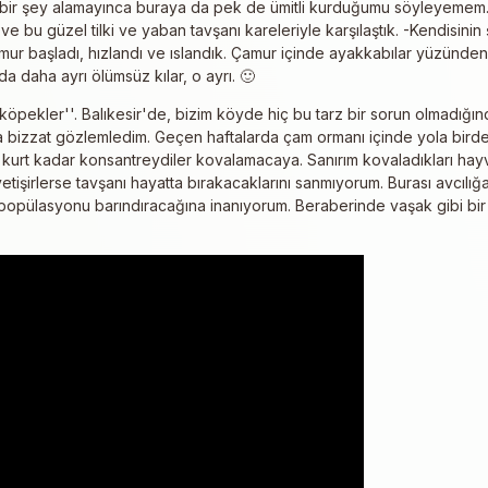
çbir şey alamayınca buraya da pek de ümitli kurduğumu söyleyemem.
e bu güzel tilki ve yaban tavşanı kareleriyle karşılaştık. -Kendisinin
mur başladı, hızlandı ve ıslandık. Çamur içinde ayakkabılar yüzünden
a daha ayrı ölümsüz kılar, o ayrı. 🙂
köpekler''. Balıkesir'de, bizim köyde hiç bu tarz bir sorun olmadığınd
ada bizzat gözlemledim. Geçen haftalarda çam ormanı içinde yola bir
 bir kurt kadar konsantreydiler kovalamacaya. Sanırım kovaladıkları ha
işirlerse tavşanı hayatta bırakacaklarını sanmıyorum. Burası avcılı
popülasyonu barındıracağına inanıyorum. Beraberinde vaşak gibi bir yı