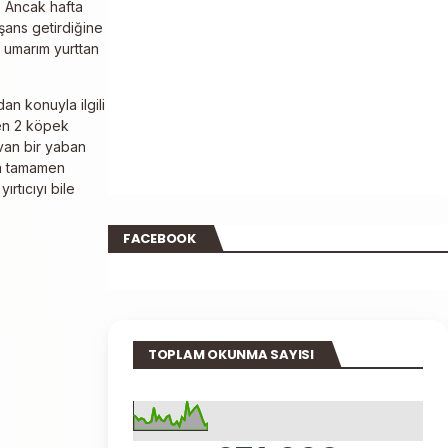
 Ancak hafta
 şans getirdiğine
 umarım yurttan
an konuyla ilgili
den 2 köpek
yvan bir yaban
ğa tamamen
rtıcıyı bile
FACEBOOK
TOPLAM OKUNMA SAYISI