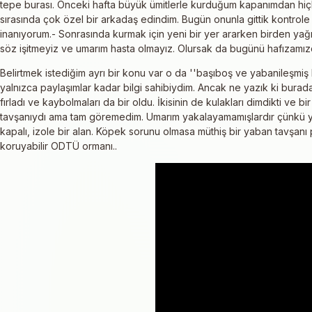
tepe burası. Önceki hafta büyük ümitlerle kurduğum kapanımdan hi
sırasında çok özel bir arkadaş edindim. Bugün onunla gittik kontrole v
inanıyorum.- Sonrasında kurmak için yeni bir yer ararken birden yağ
söz işitmeyiz ve umarım hasta olmayız. Olursak da bugünü hafızamızd
Belirtmek istediğim ayrı bir konu var o da ''başıboş ve yabanileşmiş 
yalnızca paylaşımlar kadar bilgi sahibiydim. Ancak ne yazık ki bur
fırladı ve kaybolmaları da bir oldu. İkisinin de kulakları dimdikti ve
tavşanıydı ama tam göremedim. Umarım yakalayamamışlardır çünkü yet
kapalı, izole bir alan. Köpek sorunu olmasa müthiş bir yaban tavşanı 
koruyabilir ODTÜ ormanı..