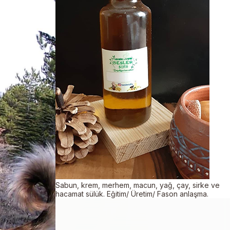
Sabun, krem, merhem, macun, yağ, çay, sirke ve
hacamat sülük. Eğitim/ Üretim/ Fason anlaşma.