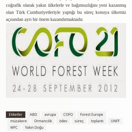
coğrafik olarak yakın ülkelerle ve bağımsızlığını yeni kazanmış
olan Türk Cumhuriyetleriyle yaptığı bu süreç konuya ülkemiz
açısından ayrı bir önem kazandırmaktadır.
Etiketler
ABD
avrupa
COFO
Forest Europe
müzakere
Ormancılık
ödev
süreç
toplantı
UNFF
WFC
Yakın Doğu