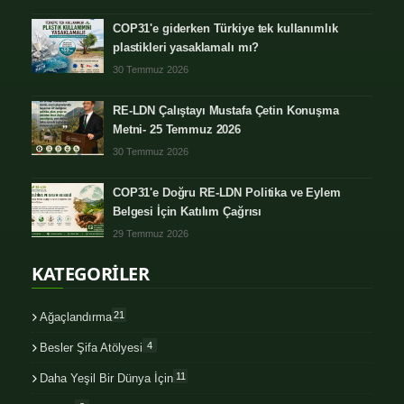
COP31'e giderken Türkiye tek kullanımlık
plastikleri yasaklamalı mı?
30 Temmuz 2026
RE-LDN Çalıştayı Mustafa Çetin Konuşma
Metni- 25 Temmuz 2026
30 Temmuz 2026
COP31'e Doğru RE-LDN Politika ve Eylem
Belgesi İçin Katılım Çağrısı
29 Temmuz 2026
KATEGORİLER
21
Ağaçlandırma
4
Besler Şifa Atölyesi
11
Daha Yeşil Bir Dünya İçin