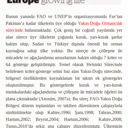
Bunun yanında FAO ve UNEP’in organizasyonunda Fas’tan
Pakistan’a kadar ülkelerin üye olduğu
Yakın-Doğu Ormancılık
sürecinde
bulunmaktadır. Çok geniş bir coğrafi yayılımda yer
alan sürece üye ülkelerin çoğunda kurak, yarı-kurak şartlar
hakim olup, Sudan ve Türkiye dışında önemli bir orman
kaynağına sahip ülke yoktur. Bu süreçte de çölleşme ile
mücadele ve ağaçlandırma unsurlarının hakim olduğu 7 kriter ve
64 gösterge geliştirilmiştir. Temel olarak Helsinki Sürecinde
belirlenen kriter-gösterge setini baz alan Yakın-Doğu sürecinde,
bölgesel özelliklerden kaynaklanan bir takım ek göstergeler
oluşturulmuştur. Bu göstergelerde kurak ve yarı-kurak
mıntıkalardaki ağaçlandırma ve çölleşme ile mücadele öğeleri ön
plana çıkmaktadır (Anonim, 2007a). Bu süreç FAO-Yakın Doğu
Bölgesi dönem toplantıları ve takiben düzenlenen çalıştaylarla
sürdürülmekte olup Kahire,1996; Şam,1998; Tahran,2000;
Hartum,2002; Beyrut,2004; Hartum,2006; Kahire,2008;
Tunus,2010’da sekiz ana çalıştay düzenlenmiştir. Ülkemizin