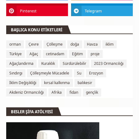
BAŞLICA KONU ETİKETLERİ
orman
Çevre
Çölleşme
doğa
Havza
iklim
Türkiye
Ağaç
cetinadam
Eğitim
proje
Ağaçlandırma
Kuraklık
Sürdürülebilir
2023 Ormancılığı
Sındırgı
Çölleşmeyle Mücadele
Su
Erozyon
İklim Değişikliği
kırsal kalkınma
balıkesir
Akdeniz Ormancılığı
Afrika
fidan
gençlik
BESLER ŞİFA ATÖLYESİ