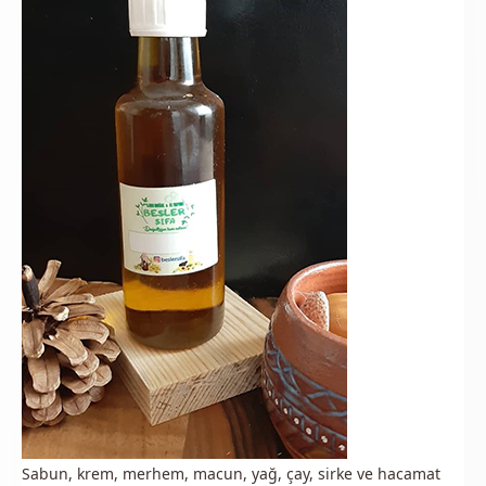
Sabun, krem, merhem, macun, yağ, çay, sirke ve hacamat