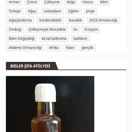
orman
Çevre
Çölleşme
doğa
Havza
iklim
Türkiye
Ağaç
cetinadam
Eğitim
proje
Ağaçlandırma
Sürdürülebilir
Kuraklık
2023 Ormancılığı
Sındırgı
Çölleşmeyle Mücadele
Su
Erozyon
İklim Değişikliği
kırsal kalkınma
balıkesir
Akdeniz Ormancılığı
Afrika
fidan
gençlik
BESLER ŞİFA ATÖLYESİ