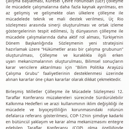
çalışma başlatması, Küresel Çevre Fonundan (GEF) çölleşme
ile mücadele çalışmalarına daha fazla kaynak ayırılması, en
az gelişmiş ve gelişmekte olan ülkelere çölleşme ile
mücadelede teknik ve mali destek verilmesi, Üç Rio
sözleşmesi arasında sinerji oluşturulması ve ortak izleme
göstergelerinin tespit edilmesi, İş dünyasının çölleşme ile
mücadele çalışmalarında daha aktif rol alması, Türkiye’nin
Dönem Başkanlığında Sözleşmenin yeni stratejisini
hazırlamak üzere “Hükümetler arası bir çalışma grubunun”
oluşturulması, Çölleşme ve kuraklıkla ilgili erken
uyarı mekanizmalarının oluşturulması, Bilimsel sonuçların
karar vericilere aktarılması için "Bilim Politika Arayüzü
Çalışma Grubu" faaliyetlerinin desteklenmesi üzerinde
alınan kararlar öne çıkan kararlar olarak dikkat çekmektedir.
Birleşmiş Milletler Çölleşme ile Mücadele Sözleşmesi 12.
Taraflar Konferansı müzakereleri sürecinde Sürdürülebilir
Kalkınma Hedefleri ve arazi kullanımının iklim değişikliği ile
mücadele ve biyoçeşitliliğin korunmasındaki rolünün
defalarca referans gösterilmesi, COP-12’nin şimdiye kadarki
en bütüncül yaklaşım ve karar alma mekanizmasını entegre
edebilen Taraflar Konferansı (COP) olma özelliğinde