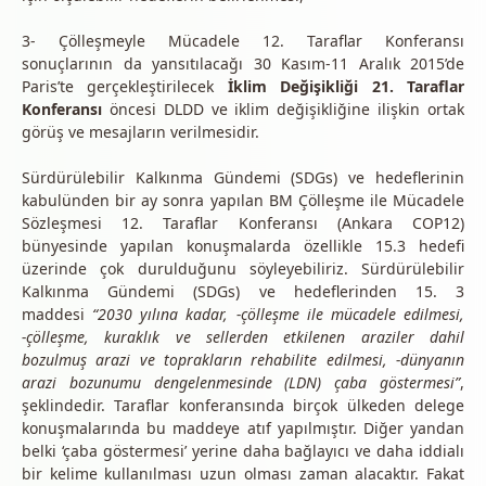
3- Çölleşmeyle Mücadele 12. Taraflar Konferansı
sonuçlarının da yansıtılacağı 30 Kasım-11 Aralık 2015’de
Paris’te gerçekleştirilecek
İklim Değişikliği 21. Taraflar
Konferansı
öncesi DLDD ve iklim değişikliğine ilişkin ortak
görüş ve mesajların verilmesidir.
Sürdürülebilir Kalkınma Gündemi (SDGs) ve hedeflerinin
kabulünden bir ay sonra yapılan BM Çölleşme ile Mücadele
Sözleşmesi 12. Taraflar Konferansı (Ankara COP12)
bünyesinde yapılan konuşmalarda özellikle 15.3 hedefi
üzerinde çok durulduğunu söyleyebiliriz. Sürdürülebilir
Kalkınma Gündemi (SDGs) ve hedeflerinden 15. 3
maddesi
“2030 yılına kadar, -çölleşme ile mücadele edilmesi,
-çölleşme, kuraklık ve sellerden etkilenen araziler dahil
bozulmuş arazi ve toprakların rehabilite edilmesi, -dünyanın
arazi bozunumu dengelenmesinde (LDN) çaba göstermesi”
,
şeklindedir. Taraflar konferansında birçok ülkeden delege
konuşmalarında bu maddeye atıf yapılmıştır. Diğer yandan
belki ‘çaba göstermesi’ yerine daha bağlayıcı ve daha iddialı
bir kelime kullanılması uzun olması zaman alacaktır. Fakat