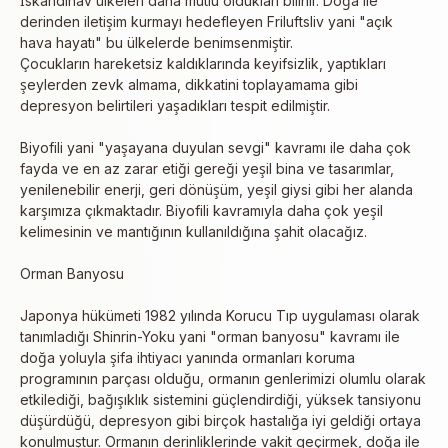
İskandinav ülkeleri daha mutlu oldukları bilinir. Doğa ile
derinden iletişim kurmayı hedefleyen Friluftsliv yani "açık
hava hayatı" bu ülkelerde benimsenmiştir.
Çocukların hareketsiz kaldıklarında keyifsizlik, yaptıkları
şeylerden zevk almama, dikkatini toplayamama gibi
depresyon belirtileri yaşadıkları tespit edilmiştir.
Biyofili yani "yaşayana duyulan sevgi" kavramı ile daha çok
fayda ve en az zarar etiği gereği yeşil bina ve tasarımlar,
yenilenebilir enerji, geri dönüşüm, yeşil giysi gibi her alanda
karşımıza çıkmaktadır. Biyofili kavramıyla daha çok yeşil
kelimesinin ve mantığının kullanıldığına şahit olacağız.
Orman Banyosu
Japonya hükümeti 1982 yılında Korucu Tıp uygulaması olarak
tanımladığı Shinrin-Yoku yani "orman banyosu" kavramı ile
doğa yoluyla şifa ihtiyacı yanında ormanları koruma
programının parçası olduğu, ormanın genlerimizi olumlu olarak
etkilediği, bağışıklık sistemini güçlendirdiği, yüksek tansiyonu
düşürdüğü, depresyon gibi birçok hastalığa iyi geldiği ortaya
konulmuştur. Ormanın derinliklerinde vakit geçirmek, doğa ile