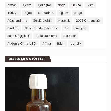
orman
Çevre
Çölleşme
doğa
Havza
iklim
Türkiye
Ağaç
cetinadam
Eğitim
proje
Ağaçlandırma
Sürdürülebilir
Kuraklık
2023 Ormancılığı
Sındırgı
Çölleşmeyle Mücadele
Su
Erozyon
İklim Değişikliği
kırsal kalkınma
balıkesir
Akdeniz Ormancılığı
Afrika
fidan
gençlik
BESLER ŞİFA ATÖLYESİ