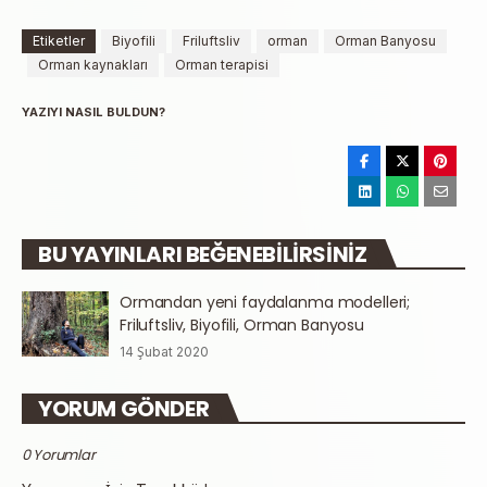
Etiketler
Biyofili
Friluftsliv
orman
Orman Banyosu
Orman kaynakları
Orman terapisi
YAZIYI NASIL BULDUN?
BU YAYINLARI BEĞENEBILIRSINIZ
Ormandan yeni faydalanma modelleri;
Friluftsliv, Biyofili, Orman Banyosu
14 Şubat 2020
YORUM GÖNDER
0 Yorumlar