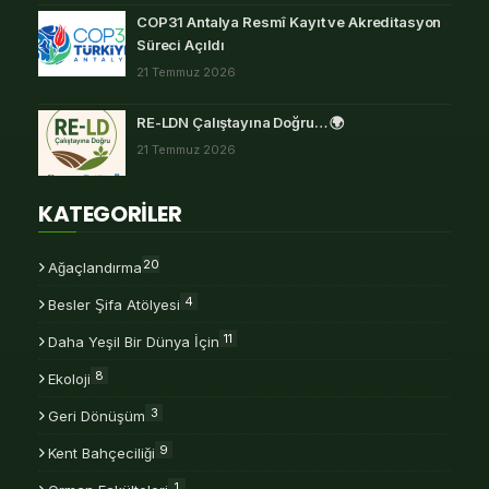
COP31 Antalya Resmî Kayıt ve Akreditasyon
Süreci Açıldı
21 Temmuz 2026
RE-LDN Çalıştayına Doğru… 🌍
21 Temmuz 2026
KATEGORİLER
20
Ağaçlandırma
4
Besler Şifa Atölyesi
11
Daha Yeşil Bir Dünya İçin
8
Ekoloji
3
Geri Dönüşüm
9
Kent Bahçeciliği
1