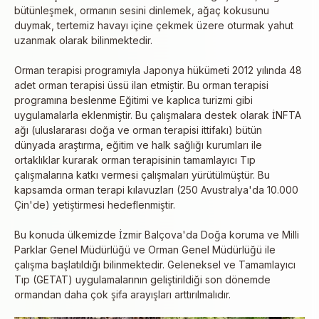
bütünleşmek, ormanın sesini dinlemek, ağaç kokusunu
duymak, tertemiz havayı içine çekmek üzere oturmak yahut
uzanmak olarak bilinmektedir.
Orman terapisi programıyla Japonya hükümeti 2012 yılında 48
adet orman terapisi üssü ilan etmiştir. Bu orman terapisi
programına beslenme Eğitimi ve kaplıca turizmi gibi
uygulamalarla eklenmiştir. Bu çalışmalara destek olarak İNFTA
ağı (uluslararası doğa ve orman terapisi ittifakı) bütün
dünyada araştırma, eğitim ve halk sağlığı kurumları ile
ortaklıklar kurarak orman terapisinin tamamlayıcı Tıp
çalışmalarına katkı vermesi çalışmaları yürütülmüştür. Bu
kapsamda orman terapi kılavuzları (250 Avustralya'da 10.000
Çin'de) yetiştirmesi hedeflenmiştir.
Bu konuda ülkemizde İzmir Balçova'da Doğa koruma ve Milli
Parklar Genel Müdürlüğü ve Orman Genel Müdürlüğü ile
çalışma başlatıldığı bilinmektedir. Geleneksel ve Tamamlayıcı
Tıp (GETAT) uygulamalarının geliştirildiği son dönemde
ormandan daha çok şifa arayışları arttırılmalıdır.