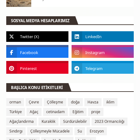
SOSYAL MEDYA HESAPLARIMIZ
BAŞLICA KONU ETİKETLERİ
orman
Çevre
Çölleşme
doğa
Havza
iklim
Türkiye
Ağaç
cetinadam
Eğitim
proje
Ağaçlandırma
Kuraklık
Sürdürülebilir
2023 Ormancılığı
Sındırgı
Çölleşmeyle Mücadele
Su
Erozyon