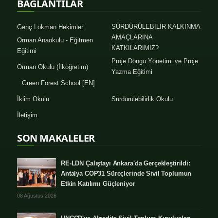
BAĞLANTILAR
SÜRDÜRÜLEBİLİR KALKINMA
Genç Lokman Hekimler
AMAÇLARINA
Orman Anaokulu - Eğitmen
KATKILARIMIZ?
Eğitimi
Proje Döngü Yönetimi ve Proje
Orman Okulu (İlköğretim)
Yazma Eğitimi
Green Forest School [EN]
İklim Okulu
Sürdürülebilirlik Okulu
İletişim
SON MAKALELER
RE-LDN Çalıştayı Ankara'da Gerçekleştirildi:
Antalya COP31 Süreçlerinde Sivil Toplumun
Etkin Katılımı Güçleniyor
08 Ağustos 2026