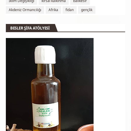
İklim Değişikliği
kırsal kalkınma
balıkesir
Akdeniz Ormancılığı
Afrika
fidan
gençlik
BESLER ŞİFA ATÖLYESİ