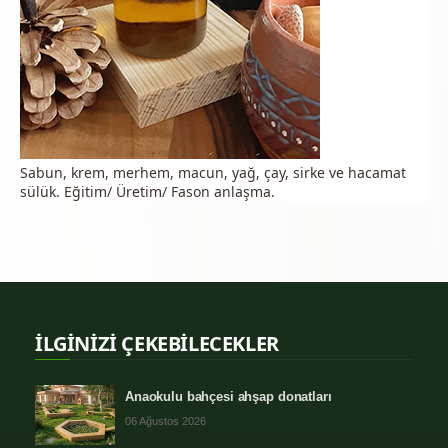
Sabun, krem, merhem, macun, yağ, çay, sirke ve hacamat
sülük. Eğitim/ Üretim/ Fason anlaşma.
İLGİNİZİ ÇEKEBİLECEKLER
Anaokulu bahçesi ahşap donatları
06 Ağustos 2026