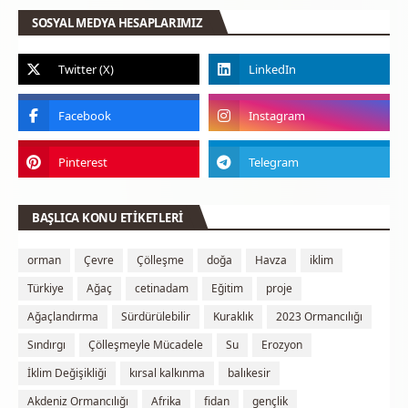
SOSYAL MEDYA HESAPLARIMIZ
BAŞLICA KONU ETİKETLERİ
orman
Çevre
Çölleşme
doğa
Havza
iklim
Türkiye
Ağaç
cetinadam
Eğitim
proje
Ağaçlandırma
Sürdürülebilir
Kuraklık
2023 Ormancılığı
Sındırgı
Çölleşmeyle Mücadele
Su
Erozyon
İklim Değişikliği
kırsal kalkınma
balıkesir
Akdeniz Ormancılığı
Afrika
fidan
gençlik