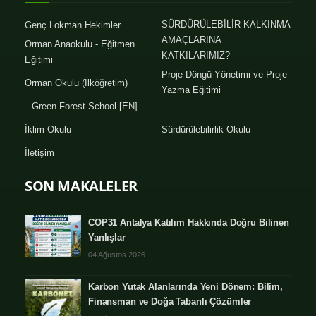
SÜRDÜRÜLEBİLİR KALKINMA
Genç Lokman Hekimler
AMAÇLARINA
Orman Anaokulu - Eğitmen
KATKILARIMIZ?
Eğitimi
Proje Döngü Yönetimi ve Proje
Orman Okulu (İlköğretim)
Yazma Eğitimi
Green Forest School [EN]
İklim Okulu
Sürdürülebilirlik Okulu
İletişim
SON MAKALELER
COP31 Antalya Katılım Hakkında Doğru Bilinen
Yanlışlar
04 Ağustos 2026
Karbon Yutak Alanlarında Yeni Dönem: Bilim,
Finansman ve Doğa Tabanlı Çözümler