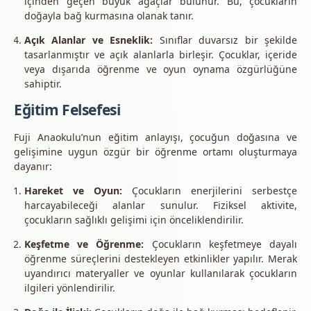
içinden geçen büyük ağaçlar bulunur. Bu, çocukların
doğayla bağ kurmasına olanak tanır.
Açık Alanlar ve Esneklik:
Sınıflar duvarsız bir şekilde
tasarlanmıştır ve açık alanlarla birleşir. Çocuklar, içeride
veya dışarıda öğrenme ve oyun oynama özgürlüğüne
sahiptir.
Eğitim Felsefesi
Fuji Anaokulu’nun eğitim anlayışı, çocuğun doğasına ve
gelişimine uygun özgür bir öğrenme ortamı oluşturmaya
dayanır:
Hareket ve Oyun:
Çocukların enerjilerini serbestçe
harcayabileceği alanlar sunulur. Fiziksel aktivite,
çocukların sağlıklı gelişimi için önceliklendirilir.
Keşfetme ve Öğrenme:
Çocukların keşfetmeye dayalı
öğrenme süreçlerini destekleyen etkinlikler yapılır. Merak
uyandırıcı materyaller ve oyunlar kullanılarak çocukların
ilgileri yönlendirilir.