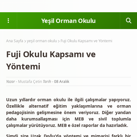
Yeşil Orman Okulu
Ana Sayfa
yeşil orman okulu
Fuji Okulu Kapsamı ve Yöntemi
Fuji Okulu Kapsamı ve
Yöntemi
Yazar -
Mustafa Çetin
Tarih -
08 Aralık
Uzun yıllardır orman okulu ile ilgili çalışmalar yapıyoruz.
Özellikle alternatif eğitim yaklaşımlarına ve orman
pedagojisinin gelişmesine önem veriyoruz. Diğer yandan
daha kurumsallaşması için MEB ve sivil toplumla
çalışmalar yürütüyoruz. MEB e özel raporlar da hazırladık.
Şimdi size Uzak Doğu'da yöntemi ve mimarisi farklı bir