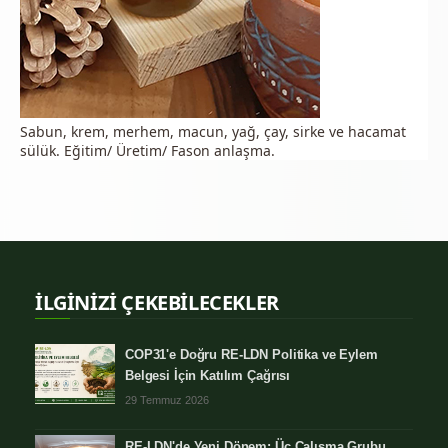
Sabun, krem, merhem, macun, yağ, çay, sirke ve hacamat
sülük. Eğitim/ Üretim/ Fason anlaşma.
İLGİNİZİ ÇEKEBİLECEKLER
COP31'e Doğru RE-LDN Politika ve Eylem
Belgesi İçin Katılım Çağrısı
29 Temmuz 2026
RE-LDN'de Yeni Dönem: Üç Çalışma Grubu