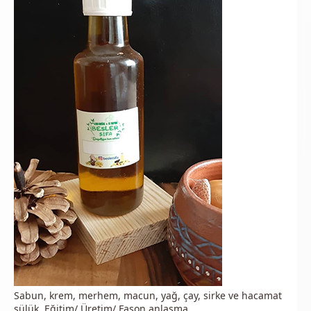
Sabun, krem, merhem, macun, yağ, çay, sirke ve hacamat
sülük. Eğitim/ Üretim/ Fason anlaşma.