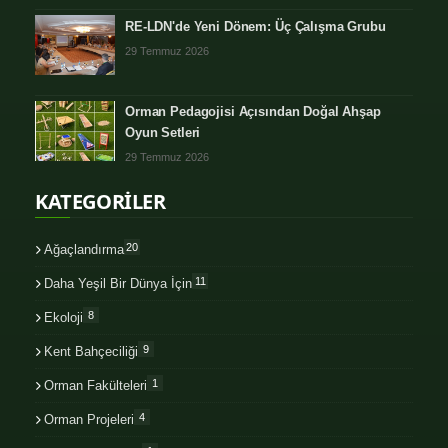
RE-LDN'de Yeni Dönem: Üç Çalışma Grubu
29 Temmuz 2026
Orman Pedagojisi Açısından Doğal Ahşap
Oyun Setleri
29 Temmuz 2026
KATEGORİLER
20
Ağaçlandırma
11
Daha Yeşil Bir Dünya İçin
8
Ekoloji
9
Kent Bahçeciliği
1
Orman Fakülteleri
4
Orman Projeleri