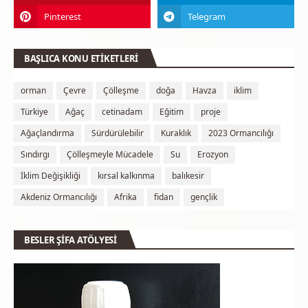
BAŞLICA KONU ETİKETLERİ
orman
Çevre
Çölleşme
doğa
Havza
iklim
Türkiye
Ağaç
cetinadam
Eğitim
proje
Ağaçlandırma
Sürdürülebilir
Kuraklık
2023 Ormancılığı
Sındırgı
Çölleşmeyle Mücadele
Su
Erozyon
İklim Değişikliği
kırsal kalkınma
balıkesir
Akdeniz Ormancılığı
Afrika
fidan
gençlik
BESLER ŞİFA ATÖLYESİ