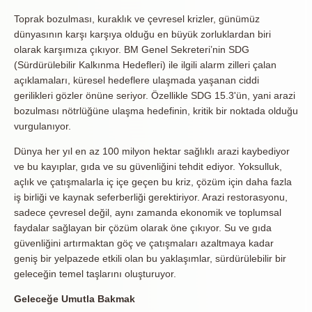
Toprak bozulması, kuraklık ve çevresel krizler, günümüz
dünyasının karşı karşıya olduğu en büyük zorluklardan biri
olarak karşımıza çıkıyor. BM Genel Sekreteri’nin SDG
(Sürdürülebilir Kalkınma Hedefleri) ile ilgili alarm zilleri çalan
açıklamaları, küresel hedeflere ulaşmada yaşanan ciddi
gerilikleri gözler önüne seriyor. Özellikle SDG 15.3'ün, yani arazi
bozulması nötrlüğüne ulaşma hedefinin, kritik bir noktada olduğu
vurgulanıyor.
Dünya her yıl en az 100 milyon hektar sağlıklı arazi kaybediyor
ve bu kayıplar, gıda ve su güvenliğini tehdit ediyor. Yoksulluk,
açlık ve çatışmalarla iç içe geçen bu kriz, çözüm için daha fazla
iş birliği ve kaynak seferberliği gerektiriyor. Arazi restorasyonu,
sadece çevresel değil, aynı zamanda ekonomik ve toplumsal
faydalar sağlayan bir çözüm olarak öne çıkıyor. Su ve gıda
güvenliğini artırmaktan göç ve çatışmaları azaltmaya kadar
geniş bir yelpazede etkili olan bu yaklaşımlar, sürdürülebilir bir
geleceğin temel taşlarını oluşturuyor.
Geleceğe Umutla Bakmak