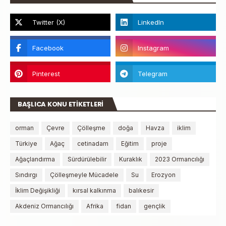
BAŞLICA KONU ETİKETLERİ
orman
Çevre
Çölleşme
doğa
Havza
iklim
Türkiye
Ağaç
cetinadam
Eğitim
proje
Ağaçlandırma
Sürdürülebilir
Kuraklık
2023 Ormancılığı
Sındırgı
Çölleşmeyle Mücadele
Su
Erozyon
İklim Değişikliği
kırsal kalkınma
balıkesir
Akdeniz Ormancılığı
Afrika
fidan
gençlik