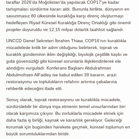
taraflar 2026’da Moğolistan’da yapılacak COP17’ye kadar
tartışmaları sürdürme kararı aldı. Bununla birlikte, dünyanın en
savunmasız 80 ülkesinde kuraklığa karşı direnç oluşturmayı
hedefleyen Riyad Küresel Kuraklığa Direnç Ortaklığı gibi önemli
projeler duyuruldu ve 12,15 milyar dolarlık taahhüt sağlandı.
UNCCD Genel Sekreteri İbrahim Thiaw, COP16’nın kuraklıkla
mücadelede kritik bir adım olduğunu belirterek, toprak ve
kuraklık gündeminin iklim değişikliği, biyolojik çeşitlilik kaybı ve
gıda güvensizliği gibi küresel sorunlarla ilişkilendirilerek ele
alındığını vurguladı. Konferans Başkanı Abdulrahman
Abdulmohsen AlFadley ise kabul edilen 39 kararın, arazi
restorasyonu ve toplulukların refahını artırma çabalarına
rehberlik edeceğini ifade etti.
Sonuç olarak, toprak restorasyonu ve kuraklıkla mücadele,
sürdürülebilir bir dünya inşa etmenin temel unsurlarından biri
olarak karşımıza çıkıyor. Bu zorluklarla mücadele etmek için
daha fazla iş birliği, kaynak ve kararlılık gerekiyor. Geleceği
korumak için bugünden harekete geçmek, küresel toplumun en
büyük sorumluluklarından biridir.