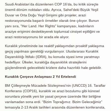
Suudi Arabistan’da düzenlenen COP 16'da, bu kritik süreçte
önemli dönüm noktaları oldu. Ayrıca, Sahel'deki Büyük Yeşil
Duvar ve Orta Doğu Yeşil Girişimi gibi projeler, arazi
restorasyonunda başarılı örnekler olarak öne çıkıyor. Bunun
yanı sıra, "Her Land. Her Rights" kampanyası, kadınların
araziye erişimini destekleyerek toplumsal cinsiyet eşitliğini ve
arazi restorasyonunu bir arada ele alıyor.
Kuraklık yönetiminde ise reaktif yaklaşımdan proaktif yaklaşıma
geçiş yapılması gerektiği vurgulanıyor. Uluslararası Kuraklık
Dayanıklılığı İttifakı (IDRA), bu konuda siyasi ivme yaratmayı
hedefliyor. Ülkeler, kuraklığa dayanıklılık stratejilerini
güçlendirerek gelecekteki krizlere daha hazırlıklı hale gelebilir.
Kuraklık Çerçeve Anlaşması 2 Yıl Ertelendi
BM Çölleşmeyle Mücadele Sözleşmesi’nin (UNCCD) 16. Taraflar
Konferansı (COP16), kuraklık ve arazi bozulumu gibi küresel
sorunlara yönelik yeni bir yasal çerçeve üzerinde fikir birliğine
varılamadan sona erdi. “Bizim Toprağımız. Bizim Geleceğimiz”
temasıyla 2-13 Aralık tarihleri arasında düzenlenen konferansta,