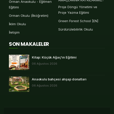
AMAÇLARINA KATKILARIMIZ?
Orman Anaokulu - Eğitmen
Proje Döngü Yönetimi ve
Eğitimi
Proje Yazma Eğitimi
Orman Okulu (İlköğretim)
Green Forest School [EN]
İklim Okulu
Sürdürülebilirlik Okulu
İletişim
SON MAKALELER
Kitap: Küçük Ağaç'ın Eğitimi
06 Ağustos 2026
Anaokulu bahçesi ahşap donatları
06 Ağustos 2026