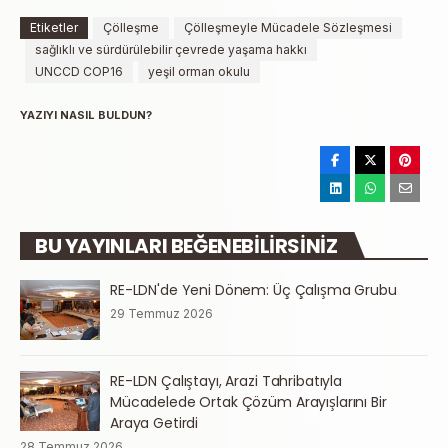
Etiketler
Çölleşme
Çölleşmeyle Mücadele Sözleşmesi
sağlıklı ve sürdürülebilir çevrede yaşama hakkı
UNCCD COP16
yeşil orman okulu
YAZIYI NASIL BULDUN?
BU YAYINLARI BEĞENEBILIRSINIZ
RE-LDN'de Yeni Dönem: Üç Çalışma Grubu
29 Temmuz 2026
RE-LDN Çalıştayı, Arazi Tahribatıyla
Mücadelede Ortak Çözüm Arayışlarını Bir
Araya Getirdi
28 Temmuz 2026