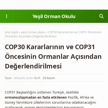
Yeşil Orman Okulu
Ana Sayfa
yeşil orman okulu
COP30 Kararlarının ve COP31 Öncesinin
Ormanlar Açısından Değerlendirilmesi
COP30 Kararlarının ve COP31
Öncesinin Ormanlar Açısından
Değerlendirilmesi
Yazar -
Mustafa Çetin
Tarih -
29 Kasım
COP31 Başkanlığını üstlenen Türkiye, özellikle
ormansızlaşmadan en fazla etkilenen
Pasifik, Afrika ve
Güney Yarımküre ülkelerinin sorunlarına odaklanacağını
açıklayarak, orman ekosistemlerinin korunmasını