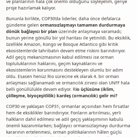
ve planlarının hala çok önemli olduğunu söyleyelim, geriye
proje hazırlamak kalıyor.
Bununla birlikte, COP30’da liderler, daha önce defalarca
gündeme gelen
ormansızlaşmayı tamamen durdurmaya
dönük bağlayıcı bir plan
üzerinde anlaşmaya varamadı;
bunun yerine gönüllü bir yol haritası ile yetinildi. Bu eksiklik,
özellikle Amazon, Kongo ve Bosque Atlantico gibi kritik
ekosistemlerde tahribatın devam etme riskini barındırıyor.
Adil geçiş mekanizmasının kabul edilmesi ise orman
topluluklarının haklarını, geçim kaynaklarını ve
ekosistemlerin korunmasını destekleyen olumlu bir adım
oldu. Esasen henüz Rio sürecine ek olarak 4. bir orman
anlaşması sağlanamadı ve ormancılık zirvesi olan UNFF hala
belli gönüllülükle devam ediyor. R
io üçlüsüne (iklim,
çölleşme, biyoçeşitlilik) kardeş (ormancılık) gelir mi?
COP30 ve yaklaşan COP31, ormanlar açısından hem fırsatlar
hem de eksiklikler barındırıyor. Fonların artırılması, yerli
halkların dahil edilmesi ve adil geçiş yaklaşımının kabulü
önemli kazanımlarken; bağlayıcı ormansızlaşmayı durdurma
kararının ertelenmesi, orman politikalarının hâlen güçlü