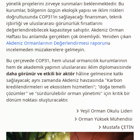
yönelik projelerini zirveye sunmaları beklenmektedir. Bu
kurumlar, bölgenin özgün ekolojik yapısı ve iklim riskleri
doğrultusunda COP31’in sağlayacağı finansman, teknik
işbirliği ve uluslararası görünürlük fırsatlarını
değerlendirebilecek kapasiteye sahiptir. Akdeniz Orman
Haftası bu anlamda gerçekten çok önemliydi. Yeniden çıkan
Akdeniz Ormanlarının Değerlendirmesi raporun
u
incelemeden müzakerelere gelmeyin.
Bu çerçevede COP31, hem ulusal ormancılık kurumlarının
hem de akademik yapının uluslararası iklim diplomasisinde
daha görünür ve etkili bir aktör
hâline gelmesine katkı
sağlayacak; aynı zamanda Akdeniz havzasında "Karbon
kredilendirmeleri ve ekosistem hizmetleri"; "doğa temelli
çözümler" ve "sürdürülebilir orman yönetimi" için kritik bir
dönüm noktası oluşturacaktır.
Yeşil Orman Okulu Lideri
Orman Yüksek Mühendisi
Mustafa ÇETİN