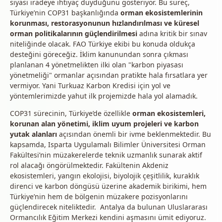
siyasi iradeye ihtiyaç duyduğunu gösteriyor. Bu süreç,
Türkiye’nin COP31 başkanlığında
orman ekosistemlerinin
korunması, restorasyonunun hızlandırılması ve küresel
orman politikalarının güçlendirilmesi
adına kritik bir sınav
niteliğinde olacak. FAO Türkiye ekibi bu konuda oldukça
desteğini göreceğiz. İklim kanunundan sonra çıkması
planlanan 4 yönetmelikten ilki olan "karbon piyasası
yönetmeliği" ormanlar açısından pratikte hala fırsatlara yer
vermiyor. Yani Turkuaz Karbon Kredisi için yol ve
yöntemlerimizde yahut ilk projemizde hala yol alamadık.
COP31 sürecinin, Türkiye’de özellikle
orman ekosistemleri,
korunan alan yönetimi, iklim uyum projeleri ve karbon
yutak alanları
açısından önemli bir ivme beklenmektedir. Bu
kapsamda, Isparta Uygulamalı Bilimler Üniversitesi Orman
Fakültesi’nin müzakerelerde teknik uzmanlık sunarak aktif
rol alacağı öngörülmektedir. Fakültenin Akdeniz
ekosistemleri, yangın ekolojisi, biyolojik çeşitlilik, kuraklık
direnci ve karbon döngüsü üzerine akademik birikimi, hem
Türkiye’nin hem de bölgenin müzakere pozisyonlarını
güçlendirecek niteliktedir. Antalya da bulunan Uluslararası
Ormancılık Eğitim Merkezi kendini aşmasını ümit ediyoruz.