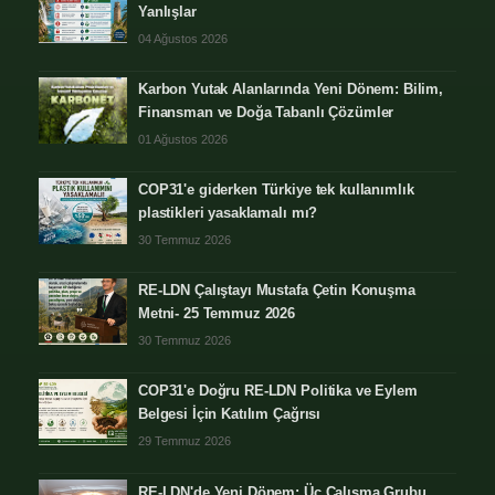
Yanlışlar
04 Ağustos 2026
Karbon Yutak Alanlarında Yeni Dönem: Bilim,
Finansman ve Doğa Tabanlı Çözümler
01 Ağustos 2026
COP31'e giderken Türkiye tek kullanımlık
plastikleri yasaklamalı mı?
30 Temmuz 2026
RE-LDN Çalıştayı Mustafa Çetin Konuşma
Metni- 25 Temmuz 2026
30 Temmuz 2026
COP31'e Doğru RE-LDN Politika ve Eylem
Belgesi İçin Katılım Çağrısı
29 Temmuz 2026
RE-LDN'de Yeni Dönem: Üç Çalışma Grubu