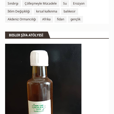
Sındırgı
Çölleşmeyle Mücadele
Su
Erozyon
İklim Değişikliği
kırsal kalkınma
balıkesir
Akdeniz Ormancılığı
Afrika
fidan
gençlik
BESLER ŞİFA ATÖLYESİ