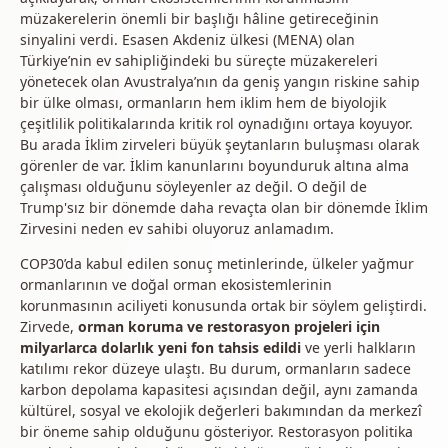
müzakerelerin önemli bir başlığı hâline getireceğinin
sinyalini verdi. Esasen Akdeniz ülkesi (MENA) olan
Türkiye’nin ev sahipliğindeki bu süreçte müzakereleri
yönetecek olan Avustralya’nın da geniş yangın riskine sahip
bir ülke olması, ormanların hem iklim hem de biyolojik
çeşitlilik politikalarında kritik rol oynadığını ortaya koyuyor.
Bu arada İklim zirveleri büyük şeytanların buluşması olarak
görenler de var. İklim kanunlarını boyunduruk altına alma
çalışması olduğunu söyleyenler az değil. O değil de
Trump'sız bir dönemde daha revaçta olan bir dönemde İklim
Zirvesini neden ev sahibi oluyoruz anlamadım.
COP30’da kabul edilen sonuç metinlerinde, ülkeler yağmur
ormanlarının ve doğal orman ekosistemlerinin
korunmasının aciliyeti konusunda ortak bir söylem geliştirdi.
Zirvede,
orman koruma ve restorasyon projeleri için
milyarlarca dolarlık yeni fon tahsis edildi
ve yerli halkların
katılımı rekor düzeye ulaştı. Bu durum, ormanların sadece
karbon depolama kapasitesi açısından değil, aynı zamanda
kültürel, sosyal ve ekolojik değerleri bakımından da merkezî
bir öneme sahip olduğunu gösteriyor. Restorasyon politika