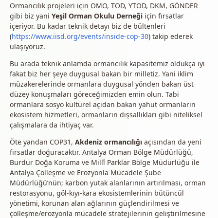
Ormancılık projeleri için OMO, TOD, YTOD, DKM, GÖNDER
gibi biz yani
Yeşil Orman Okulu Derneği
için fırsatlar
içeriyor. Bu kadar teknik detayı biz de bültenleri
(
https://www.iisd.org/events/inside-cop-30
) takip ederek
ulaşıyoruz.
Bu arada teknik anlamda ormancılık kapasitemiz oldukça iyi
fakat biz her şeye duygusal bakan bir milletiz. Yani iklim
müzakerelerinde ormanlara duygusal yönden bakan üst
düzey konuşmaları göreceğimizden emin olun. Tabi
ormanlara sosyo kültürel açıdan bakan yahut ormanların
ekosistem hizmetleri, ormanların dışsallıkları gibi niteliksel
çalışmalara da ihtiyaç var.
Öte yandan COP31,
Akdeniz ormancılığı
açısından da yeni
fırsatlar doğuracaktır. Antalya Orman Bölge Müdürlüğü,
Burdur Doğa Koruma ve Millî Parklar Bölge Müdürlüğü ile
Antalya Çölleşme ve Erozyonla Mücadele Şube
Müdürlüğü’nün; karbon yutak alanlarının artırılması, orman
restorasyonu, göl-kıyı-kara ekosistemlerinin bütüncül
yönetimi, korunan alan ağlarının güçlendirilmesi ve
çölleşme/erozyonla mücadele stratejilerinin geliştirilmesine