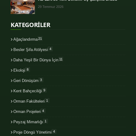
29 Temmuz 2026
KATEGORİLER
21
Ağaçlandırma
4
Besler Şifa Atölyesi
11
Daha Yeşil Bir Dünya İçin
8
Ekoloji
3
Geri Dönüşüm
9
Kent Bahçeciliği
1
Orman Fakülteleri
4
Orman Projeleri
1
Peyzaj Mimarlığı
4
Proje Döngü Yönetimi