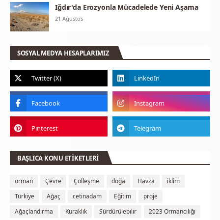
Iğdır'da Erozyonla Mücadelede Yeni Aşama
21 Ağustos
SOSYAL MEDYA HESAPLARIMIZ
BAŞLICA KONU ETİKETLERİ
orman
Çevre
Çölleşme
doğa
Havza
iklim
Türkiye
Ağaç
cetinadam
Eğitim
proje
Ağaçlandırma
Kuraklık
Sürdürülebilir
2023 Ormancılığı